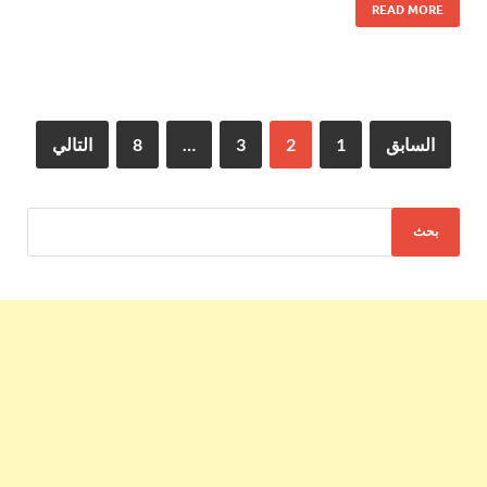
READ MORE
السابق
1
2
3
…
8
التالي