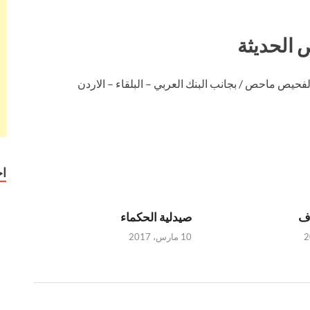
 الحديثة
حيص ماحص / بجانب البنك العربي – البلقاء – الاردن
ا
رف
صيدلية الحكماء
10 مارس، 2017