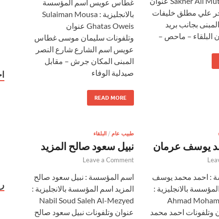
Sakher Ali Mutlaq Khlaifat عنوان
غطاس عويس اسم المؤسسة
ر علي مطلق خليفات
بالانجليزية : Sulaiman Mousa
لمبنى بجانب بريد
Ghatas Oweis عنوان
البلقاء – ماحص –
وتلفونات سليمان موسى غطاس
عويس اسم الشارع شارع النصر
المبنى المكان جرش – مقابل
صيدلية الوفاء
اخ
READ MORE
طبيب عام
/
البلقاء
د يوسف عرمان
نبيل سعود صالح المزيد
Leave a Comment
Lea
 : احمد محمد يوسف
اسم المؤسسة : نبيل سعود صالح
رو
مؤسسة بالانجليزية :
المزيد اسم المؤسسة بالانجليزية :
Nabil Soud Saleh Al-Mezyed
Ahmad Moham
عنوان وتلفونات احمد محمد
عنوان وتلفونات نبيل سعود صالح