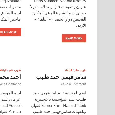
Faris Salameh Neqola Khoury
عنوان وتلفونات فارس سلامة نقولا
وتلفونات صخ
خوري اسم الشارع المبنى المكان
اسم الشارع ا
الفحيص دوار الحصان – البلقاء –
ماحص المكان 
الاردن
READ MORE
READ MORE
طبيب عام
/
البلقاء
طبيب عام
/
البلقاء
سامر فهمى حمد طبيب
احمد محم
ve a Comment
Leave a Comment
اسم المؤسسة : سامر فهمى حمد
اسم المؤسسة
طبيب اسم المؤسسة بالانجليزية :
عرمان اسم ال
Samer Fhmi Hamad Tabib عنوان
mad Yousef
وتلفونات سامر فهمى حمد طبيب
Arman 