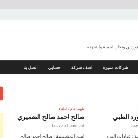
ردين وتجار الجملة والتجزئه
شركات مميزة
اضف شركة
حسابي
اتصل بنا
طبيب عام
/
البلقاء
ورد الطبي
صالح احمد صالح الضميري
Leave a Comment
Lea
: عيادات الورد
اسم المؤسسة : صالح احمد صالح