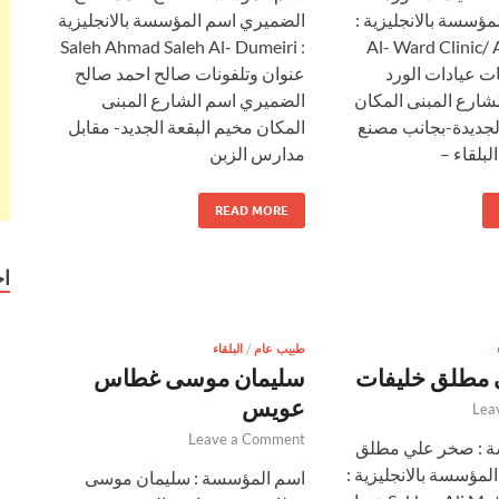
مؤسسة بالانجليزية :
الضميري اسم المؤسسة بالانجليزية
: Saleh Ahmad Saleh Al- Dumeiri
Al- Ward Clinic/
ات عيادات الورد
عنوان وتلفونات صالح احمد صالح
شارع المبنى المكان
الضميري اسم الشارع المبنى
لجديدة-بجانب مصنع
المكان مخيم البقعة الجديد- مقابل
لبلقاء –
مدارس الزبن
READ MORE
ا
طبيب عام
/
البلقاء
مطلق خليفات
سليمان موسى غطاس
عويس
Lea
Leave a Comment
 : صخر علي مطلق
لمؤسسة بالانجليزية :
اسم المؤسسة : سليمان موسى